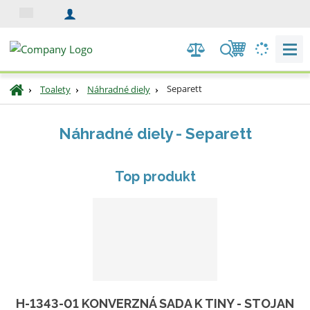
s
k
V
y
h
Ú
Separett
Toalety
Náhradné diely
ľ
v
a
o
Náhradné diely - Separett
d
d
n
á
á
v
Top produkt
s
a
t
n
r
i
a
e
n
a
H-1343-01 KONVERZNÁ SADA K TINY - STOJAN