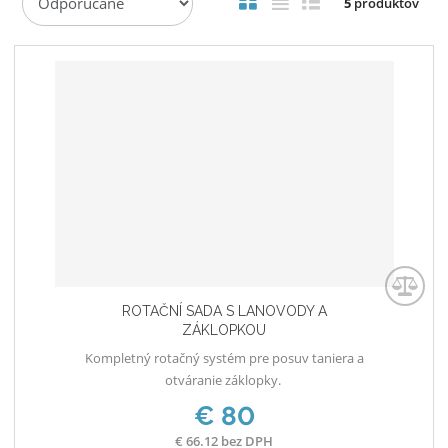
5
produktov
a
d
e
n
i
e
p
r
o
d
u
k
t
o
ROTAČNÍ SADA S LANOVODY A
v
ZÁKLOPKOU
Kompletný rotačný systém pre posuv taniera a
otváranie záklopky.
€ 80
€ 66.12 bez DPH