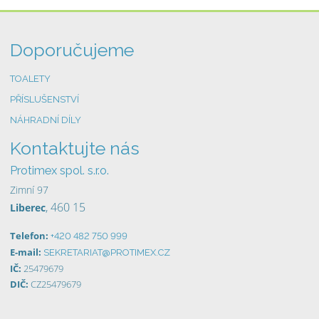
Doporučujeme
TOALETY
PŘÍSLUŠENSTVÍ
NÁHRADNÍ DÍLY
Kontaktujte nás
Protimex spol. s.r.o.
Zimní 97
, 460 15
Liberec
Telefon:
+420 482 750 999
E-mail:
SEKRETARIAT@PROTIMEX.CZ
IČ:
25479679
DIČ:
CZ25479679