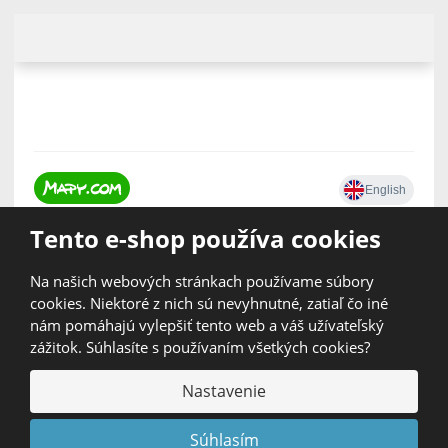
Tento e-shop používa cookies
Na našich webových stránkach používame súbory
cookies. Niektoré z nich sú nevyhnutné, zatiaľ čo iné
nám pomáhajú vylepšiť tento web a váš užívateľský
zážitok. Súhlasíte s používaním všetkých cookies?
© 2026, Protimex CS spol. s r.o.
Nastavenie
GDPR
|
Obchodné podmienky
|
Poradňa
|
Kontakty
|
Mapa stránok
Súhlasím