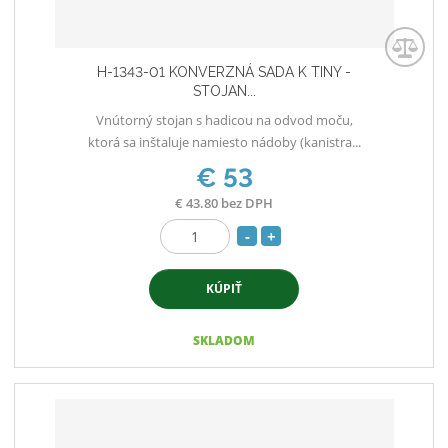
o
H-1343-01 KONVERZNÁ SADA K TINY -
STOJAN...
Vnútorný stojan s hadicou na odvod moču,
ktorá sa inštaluje namiesto nádoby (kanistra...
€ 53
€ 43.80 bez DPH
S
N
Z
n
a
m
í
v
KÚPIŤ
e
ž
ý
n
i
i
š
SKLADOM
ť
t
i
p
m
ť
o
n
m
č
o
n
e