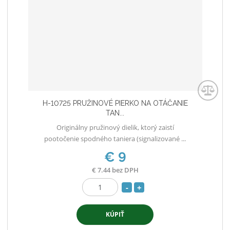
ž
o
t
s
ž
t
s
v
t
o
v
o
H-10725 PRUŽINOVÉ PIERKO NA OTÁČANIE
TAN...
Originálny pružinový dielik, ktorý zaistí
pootočenie spodného taniera (signalizované ...
€ 9
€ 7.44 bez DPH
S
N
Z
n
a
m
í
v
KÚPIŤ
e
ž
ý
n