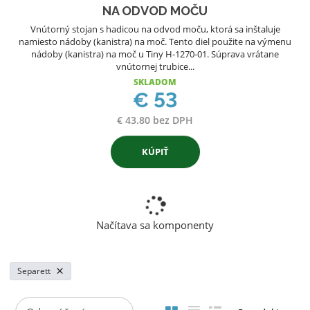
NA ODVOD MOČU
Vnútorný stojan s hadicou na odvod moču, ktorá sa inštaluje
namiesto nádoby (kanistra) na moč. Tento diel použite na výmenu
nádoby (kanistra) na moč u Tiny H-1270-01. Súprava vrátane
vnútornej trubice...
SKLADOM
€ 53
€ 43.80 bez DPH
KÚPIŤ
Načítava sa komponenty
Separett
R