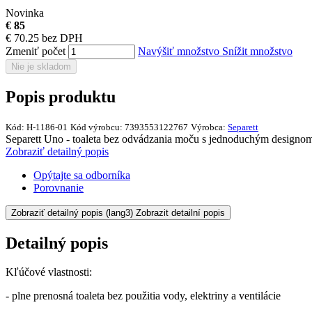
Novinka
€ 85
€ 70.25 bez DPH
Zmeniť počet
Navýšiť množstvo
Snížit množstvo
Nie je skladom
Popis produktu
Kód:
H-1186-01
Kód výrobcu:
7393553122767
Výrobca:
Separett
Separett Uno - toaleta bez odvádzania moču s jednoduchým designom. N
Zobraziť detailný popis
Opýtajte sa odborníka
Porovnanie
Zobraziť detailný popis
(lang3) Zobrazit detailní popis
Detailný popis
Kľúčové vlastnosti:
- plne prenosná toaleta bez použitia vody, elektriny a ventilácie