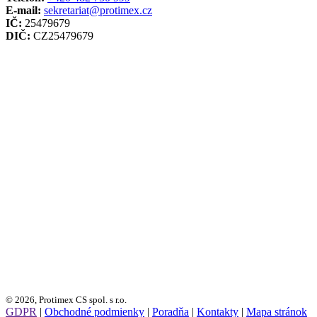
E-mail:
sekretariat@protimex.cz
IČ:
25479679
DIČ:
CZ25479679
© 2026, Protimex CS spol. s r.o.
GDPR
|
Obchodné podmienky
|
Poradňa
|
Kontakty
|
Mapa stránok