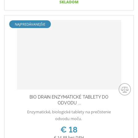
i
i
š
SKLADOM
ť
t
i
p
m
ť
o
n
m
NAJPREDÁVANEJŠIE
č
o
n
e
ž
o
t
s
ž
t
s
v
t
o
v
o
BIO DRAIN ENZYMATICKÉ TABLETY DO
ODVODU ...
Enzymatické, biologické tablety na prečistenie
odvodu moču.
€ 18
€ 14.88 bez DPH