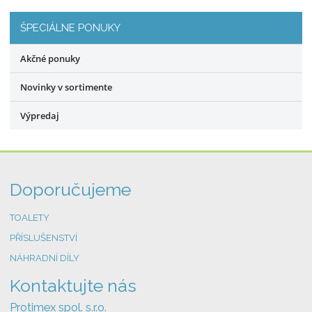
o
ŠPECIÁLNE PONUKY
Akčné ponuky
Novinky v sortimente
Výpredaj
Doporučujeme
TOALETY
PŘÍSLUŠENSTVÍ
NÁHRADNÍ DÍLY
Kontaktujte nás
Protimex spol. s.r.o.