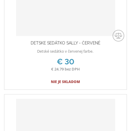
t
s
v
t
o
v
o
DETSKE SEDÁTKO SALLY - ČERVENÉ
Detské sedátko v červenej farbe.
€ 30
€ 24.79 bez DPH
NIE JE SKLADOM