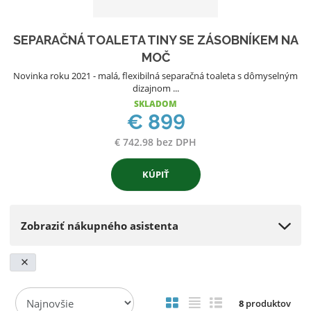
SEPARAČNÁ TOALETA TINY SE ZÁSOBNÍKEM NA
MOČ
Novinka roku 2021 - malá, flexibilná separačná toaleta s dômyselným
dizajnom ...
SKLADOM
€ 899
€ 742.98 bez DPH
KÚPIŤ
Zobraziť nákupného asistenta
R
8
produktov
a