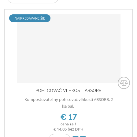
d
e
NAJPREDÁVANEJŠIE
n
i
e
p
r
o
d
u
k
t
o
POHLCOVAČ VLHKOSTI ABSORB
v
Kompostovatel'ný pohlcovač vlhkosti ABSORB, 2
ks/bal.
€ 17
cena za 1
€ 14.05 bez DPH