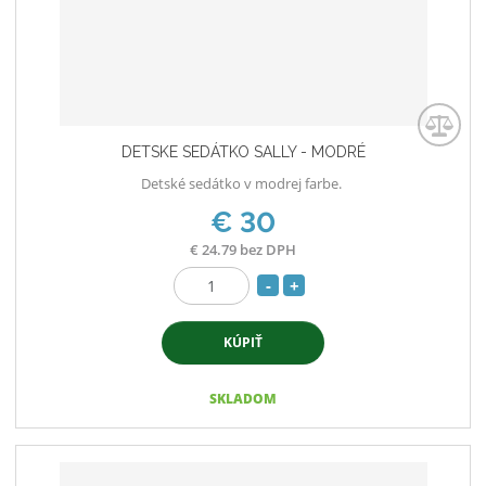
DETSKE SEDÁTKO SALLY - MODRÉ
Detské sedátko v modrej farbe.
€ 30
€ 24.79 bez DPH
S
N
Z
n
a
m
í
v
KÚPIŤ
e
ž
ý
n
i
i
š
SKLADOM
ť
t
i
p
m
ť
o
n
m