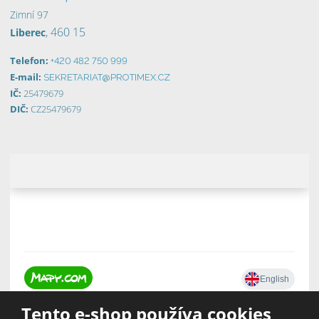
Zimní 97
, 460 15
Liberec
Telefon:
+420 482 750 999
E-mail:
SEKRETARIAT@PROTIMEX.CZ
IČ:
25479679
DIČ:
CZ25479679
Tento e-shop používa cookies