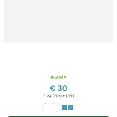
SKLADOM
€ 30
€ 24.79 bez DPH
S
N
Z
n
a
m