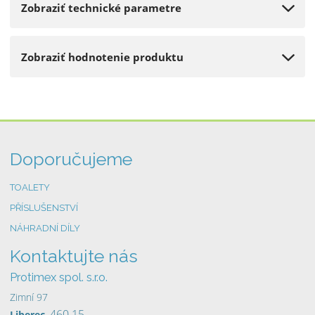
9
Zobraziť technické parametre
3
5
5
Zobraziť hodnotenie produktu
3
7
1
0
6
9
Doporučujeme
8
TOALETY
PŘÍSLUŠENSTVÍ
NÁHRADNÍ DÍLY
Kontaktujte nás
Protimex spol. s.r.o.
Zimní 97
, 460 15
Liberec