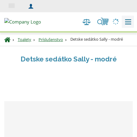
s
k
V
y
h
Ú
Detske sedátko Sally - modré
Toalety
Príslušenstvo
ľ
v
a
o
Detske sedátko Sally - modré
d
d
n
á
á
v
s
a
t
n
r
i
a
e
n
a