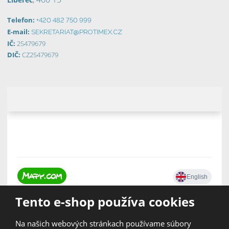
Telefon:
+420 482 750 999
E-mail:
SEKRETARIAT@PROTIMEX.CZ
IČ:
25479679
DIČ:
CZ25479679
Tento e-shop používa cookies
Na našich webových stránkach používame súbory