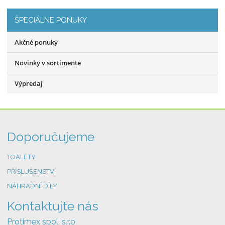
o
ŠPECIÁLNE PONUKY
Akčné ponuky
Novinky v sortimente
Výpredaj
Doporučujeme
TOALETY
PŘÍSLUŠENSTVÍ
NÁHRADNÍ DÍLY
Kontaktujte nás
Protimex spol. s.r.o.