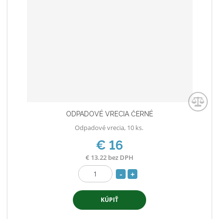
ODPADOVÉ VRECIA ČERNÉ
Odpadové vrecia, 10 ks.
€ 16
€ 13.22 bez DPH
S
N
Z
n
a
m
í
v
KÚPIŤ
e
ž
ý
n