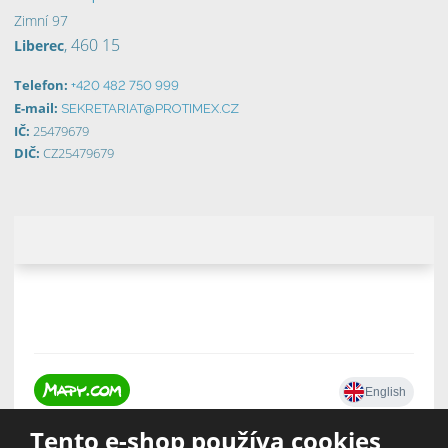
Zimní 97
, 460 15
Liberec
Telefon:
+420 482 750 999
E-mail:
SEKRETARIAT@PROTIMEX.CZ
IČ:
25479679
DIČ:
CZ25479679
Tento e-shop používa cookies