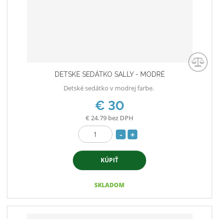
t
s
v
t
o
v
o
DETSKE SEDÁTKO SALLY - MODRÉ
Detské sedátko v modrej farbe.
€ 30
€ 24.79 bez DPH
S
N
Z
n
a
m
í
v
KÚPIŤ
e
ž
ý
n
i
i
š
SKLADOM
ť
t
i
p
m
ť
o