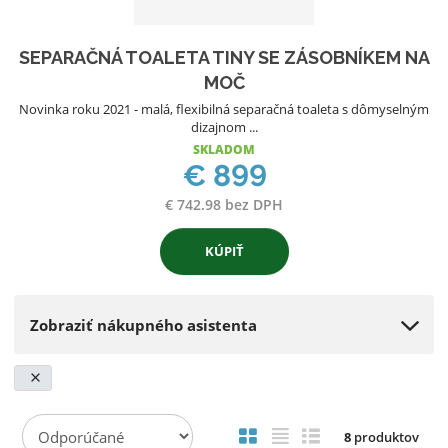
SEPARAČNÁ TOALETA TINY SE ZÁSOBNÍKEM NA
MOČ
Novinka roku 2021 - malá, flexibilná separačná toaleta s dômyselným
dizajnom ...
SKLADOM
€ 899
€ 742.98 bez DPH
KÚPIŤ
Zobraziť nákupného asistenta
R
8
produktov
a