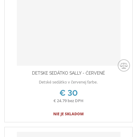
n
m
č
o
n
e
ž
o
t
s
ž
t
s
v
t
o
v
o
DETSKE SEDÁTKO SALLY - ČERVENÉ
Detské sedátko v červenej farbe.
€ 30
€ 24.79 bez DPH
NIE JE SKLADOM