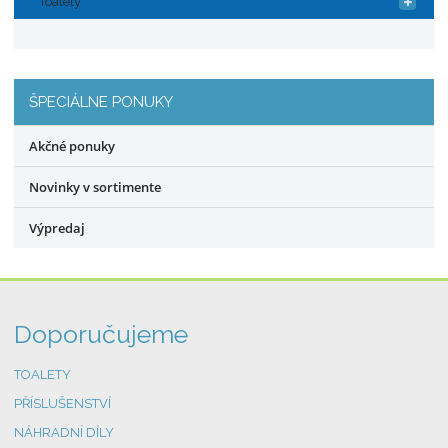
Toalety
t
t
s
v
t
o
v
o
ŠPECIÁLNE PONUKY
Akčné ponuky
Novinky v sortimente
Výpredaj
Doporučujeme
TOALETY
PŘÍSLUŠENSTVÍ
NÁHRADNÍ DÍLY