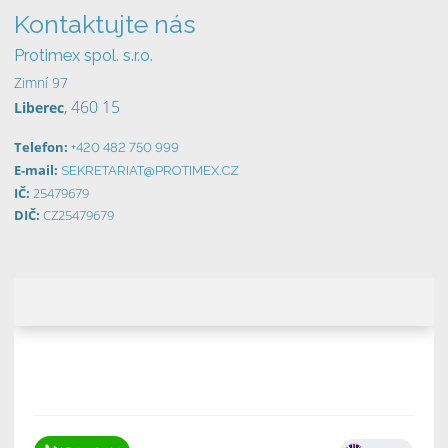
Kontaktujte nás
Protimex spol. s.r.o.
Zimní 97
, 460 15
Liberec
Telefon:
+420 482 750 999
E-mail:
SEKRETARIAT@PROTIMEX.CZ
IČ:
25479679
DIČ:
CZ25479679