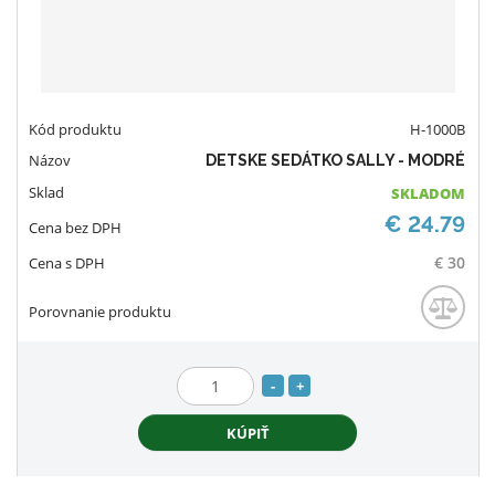
o
H-1000B
DETSKE SEDÁTKO SALLY - MODRÉ
SKLADOM
€ 24.79
€ 30
S
N
Z
n
a
m
KÚPIŤ
í
v
e
ž
ý
n
i
š
i