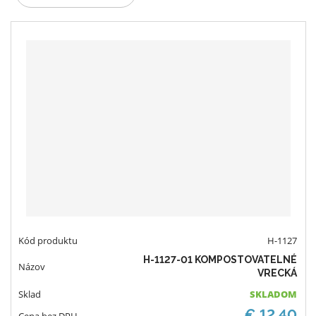
d
e
n
i
e
p
r
o
d
u
k
t
o
v
H-1127
H-1127-01 KOMPOSTOVATELNÉ
VRECKÁ
SKLADOM
€ 12.40