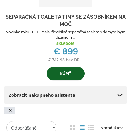
SEPARAČNÁ TOALETA TINY SE ZÁSOBNÍKEM NA
MOČ
Novinka roku 2021 - malá, flexibilná separačná toaleta s dômyselným
dizajnom ...
SKLADOM
€ 899
€ 742.98 bez DPH
KÚPIŤ
Zobraziť nákupného asistenta
R
8
produktov
a