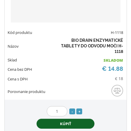
o
H-1118
BIO DRAIN ENZYMATICKÉ
TABLETY DO ODVODU MOČI H-
1118
SKLADOM
€ 14.88
€ 18
S
N
Z
n
a
m
KÚPIŤ
í
v
e
ž
ý