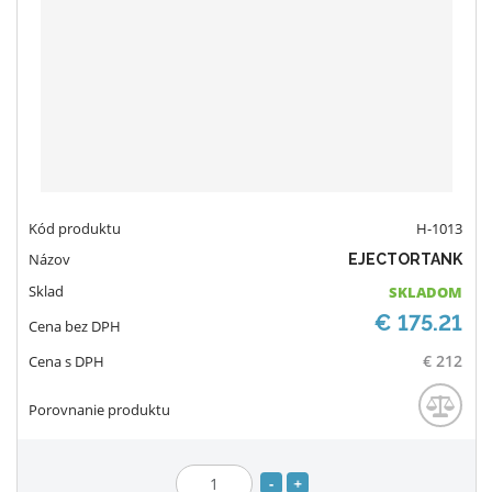
e
s
ž
t
t
s
v
t
o
v
o
H-1013
EJECTORTANK
SKLADOM
€ 175.21
€ 212
S
N