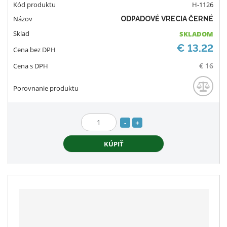
H-1126
ODPADOVÉ VRECIA ČERNÉ
SKLADOM
€ 13.22
€ 16
S
N
Z
n
a
m
KÚPIŤ
í
v
e
ž
ý
n
i
š
i
t
i
ť
m
ť
p
n
m
o
o
n
č
ž
o